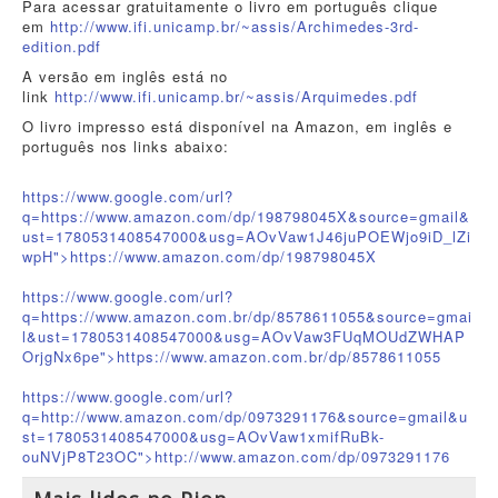
Para acessar gratuitamente o livro em português clique
em
http://www.ifi.unicamp.br/~ass
is/Archimedes-3rd-
edition.pdf
A versão em inglês está no
link
http://www.ifi.unicamp.br/~ass
is/Arquimedes.pdf
O livro impresso está disponível na Amazon, em inglês e
português nos links abaixo:
https://www.google.com/url?
q=https://www.amazon.com/dp/198798045X&source=gmail&
ust=1780531408547000&usg=AOvVaw1J46juPOEWjo9iD_lZi
wpH">https://www.amazon.com/dp/1987
98045X
https://www.google.com/url?
q=https://www.amazon.com.br/dp/8578611055&source=gmai
l&ust=1780531408547000&usg=AOvVaw3FUqMOUdZWHAP
OrjgNx6pe">https://www.amazon.com.br/dp/8
578611055
https://www.google.com/url?
q=http://www.amazon.com/dp/0973291176&source=gmail&u
st=1780531408547000&usg=AOvVaw1xmifRuBk-
ouNVjP8T23OC">http://www.amazon.com/dp/09732
91176