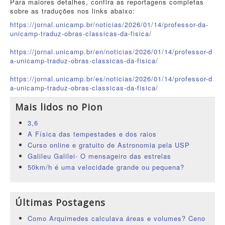
Para maiores detalhes, confira as reportagens completas
sobre as traduções nos links abaixo:
https://jornal.unicamp.br/noti
cias/2026/01/14/professor-da-
unicamp-traduz-obras-classicas
-da-fisica/
https://jornal.unicamp.br/en/n
oticias/2026/01/14/professor-d
a-unicamp-traduz-obras-classic
as-da-fisica/
https://jornal.unicamp.br/es/n
oticias/2026/01/14/professor-d
a-unicamp-traduz-obras-classic
as-da-fisica/
Mais lidos no Pion
3,6
A Física das tempestades e dos raios
Curso online e gratuito de Astronomia pela USP
Galileu Galilei- O mensageiro das estrelas
50km/h é uma velocidade grande ou pequena?
Últimas Postagens
Como Arquimedes calculava áreas e volumes? Ceno