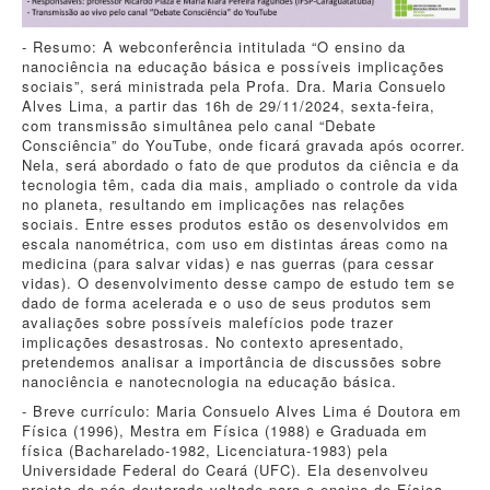
- Resumo: A webconferência intitulada “O ensino da
nanociência na educação básica e possíveis implicações
sociais”, será ministrada pela Profa. Dra. Maria Consuelo
Alves Lima, a partir das 16h de 29/11/2024, sexta-feira,
com transmissão simultânea pelo canal “Debate
Consciência” do YouTube, onde ficará gravada após ocorrer.
Nela, será abordado o fato de que produtos da ciência e da
tecnologia têm, cada dia mais, ampliado o controle da vida
no planeta, resultando em implicações nas relações
sociais. Entre esses produtos estão os desenvolvidos em
escala nanométrica, com uso em distintas áreas como na
medicina (para salvar vidas) e nas guerras (para cessar
vidas). O desenvolvimento desse campo de estudo tem se
dado de forma acelerada e o uso de seus produtos sem
avaliações sobre possíveis malefícios pode trazer
implicações desastrosas. No contexto apresentado,
pretendemos analisar a importância de discussões sobre
nanociência e nanotecnologia na educação básica.
- Breve currículo: Maria Consuelo Alves Lima é Doutora em
Física (1996), Mestra em Física (1988) e Graduada em
física (Bacharelado-1982, Licenciatura-1983) pela
Universidade Federal do Ceará (UFC). Ela desenvolveu
projeto de pós-doutorado voltado para o ensino de Física