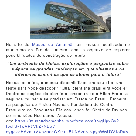
No site do
Museu do Amanhã
, um museu localizado no
município do Rio de Janeiro, com o objetivo de explorar
possibilidades de construção do futuro.
"Um ambiente de ideias, explorações e perguntas sobre
a época de grandes mudanças em que vivemos e os
diferentes caminhos que se abrem para o futuro"
Nessa temática, o museu disponibilizou em seu site, um
teste para você descobrir "Qual cientista brasileira você é".
Dentre as opções de cientista, encontra-se a Elisa Frota, a
segunda mulher a se graduar em Física no Brasil. Pioneira
na pesquisa de Física Nuclear. Fundadora do Centro
Brasileiro de Pesquisas Físicas, onde foi Chefe da Divisão
de Emulsões Nucleares. Acesse
em:
https://museudoamanha.typeform.com/to/gHpxGy?
fbclid=IwAR3VkZvNDoV-
oyg87eHAzmltVwbzru2lGKmtUEUNA2n6_vpysWwUYAI8D6M