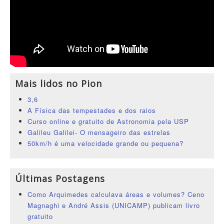
Mais lidos no Pion
3,6
A Física das tempestades e dos raios
Curso online e gratuito de Astronomia pela USP
Galileu Galilei- O mensageiro das estrelas
50km/h é uma velocidade grande ou pequena?
Últimas Postagens
Como Arquimedes calculava áreas e volumes? Ceno
Magnaghi e André Assis (UNICAMP) publicam livro
gratuito